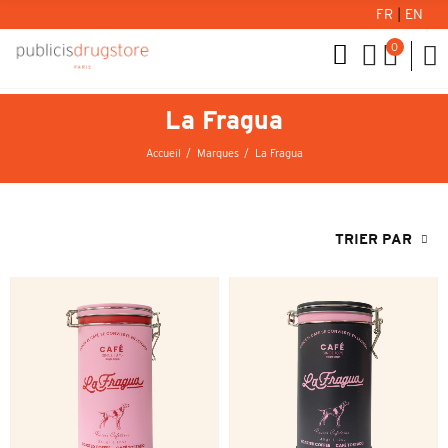
FR
|
EN
0
La Fragua
Accueil
Marques
La Fragua
TRIER PAR