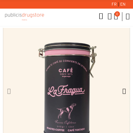
FR
|
EN
0