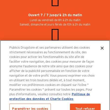
Ouvert 7 / 7 jusqu'à 2h du matin
Lundi au vendredi de 8h à 2h du matin
Samedi, dimanche et jours fériés de 10h à 2h du matin
Publicis Drugstore et ses partenaires utilisent des cookies
Rejoignez-nous au Publicisdrugstore !
strictement nécessaires au fonctionnement du site, des
Nous recrutons pour les boutiques, le restaurant et le cinéma. Contactez-nous :
cookies pour activer les fonctionnalités du site afin de
recrutement@publicisdrugstore.com
faciliter votre navigation, des cookies pour mesurer de façon
anonyme l'audience de notre site ainsi que des cookies pour
Conditions générales de vente
Mentions légales
afficher de la publicité personnalisée en fonction de votre
Politique de Protection des Données Personnelles et Charte
navigation et de votre profil. Vous pouvez exprimer vos choix
Cookies
en utilisant les trois boutons dédiés et, à tout moment,
modifier vos préférences cookies en cliquant sur l'icône "
Paramétrer les cookies " présent sur toutes les pages. Pour
plus d'informations, veuillez consultez notre
Politique de
protection des données et Charte Cookies
Découvrez le PUBLICISDRUGSTORE
Paramétrer les cookies
Tout refuser