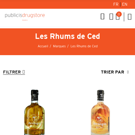
FR
|
EN
0
Les Rhums de Ced
Accueil
Marques
Les Rhums de Ced
FILTRER
TRIER PAR