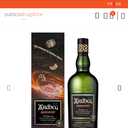
FR
|
EN
0