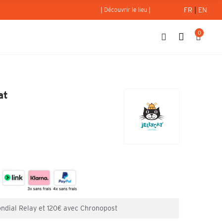
FR
|
EN
| Découvrir le lieu |
0
- Jellycat
at
ondial Relay et 120€ avec Chronopost