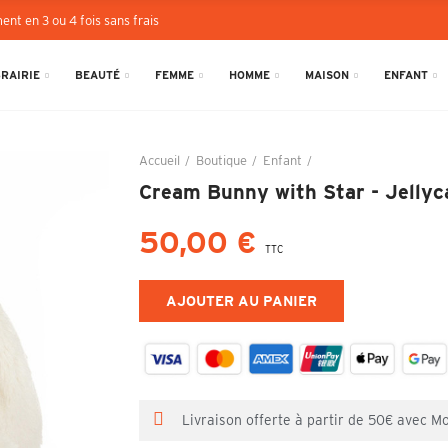
ent en 3 ou 4 fois sans frais
BRAIRIE
BEAUTÉ
FEMME
HOMME
MAISON
ENFANT
Accueil
Boutique
Enfant
Cream Bunny with Star 
Cream Bunny with Star - Jellyc
50,00 €
TTC
AJOUTER AU PANIER
Livraison offerte à partir de 50€ avec M