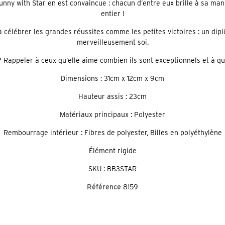
ny with Star en est convaincue : chacun d’entre eux brille à sa mani
entier !
e à célébrer les grandes réussites comme les petites victoires : un dip
merveilleusement soi.
? Rappeler à ceux qu’elle aime combien ils sont exceptionnels et à que
Dimensions : 31cm x 12cm x 9cm
Hauteur assis : 23cm
Matériaux principaux : Polyester
Rembourrage intérieur : Fibres de polyester, Billes en polyéthylène
Élément rigide
SKU : BB3STAR
Référence
8159