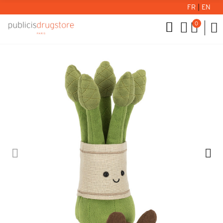
FR
|
EN
0