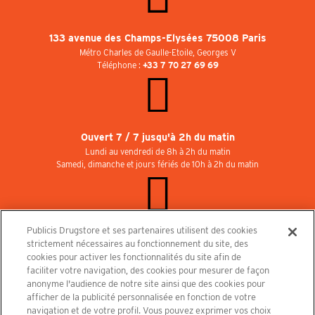
133 avenue des Champs-Elysées 75008 Paris
Métro Charles de Gaulle-Etoile, Georges V
Téléphone :
+33 7 70 27 69 69
Ouvert 7 / 7 jusqu'à 2h du matin
Lundi au vendredi de 8h à 2h du matin
Samedi, dimanche et jours fériés de 10h à 2h du matin
Publicis Drugstore et ses partenaires utilisent des cookies
Rejoignez-nous au Publicisdrugstore !
strictement nécessaires au fonctionnement du site, des
Nous recrutons pour les boutiques, le restaurant et le cinéma. Contactez-nous :
cookies pour activer les fonctionnalités du site afin de
recrutement@publicisdrugstore.com
faciliter votre navigation, des cookies pour mesurer de façon
anonyme l'audience de notre site ainsi que des cookies pour
Conditions générales de vente
Mentions légales
afficher de la publicité personnalisée en fonction de votre
Politique de Protection des Données Personnelles et Charte
navigation et de votre profil. Vous pouvez exprimer vos choix