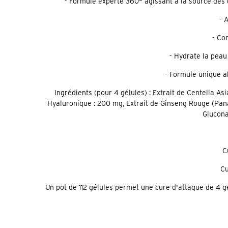
- Formule experte 360° agissant à la source des 
- 
- Co
- Hydrate la peau
- Formule unique a
Ingrédients (pour 4 gélules) : Extrait de Centella A
Hyaluronique : 200 mg, Extrait de Ginseng Rouge (Pana
Glucona
C
Cu
Un pot de 112 gélules permet une cure d'attaque de 4 g