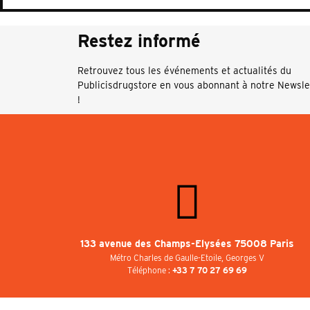
Restez informé
Retrouvez tous les événements et actualités du
Publicisdrugstore en vous abonnant à notre Newsle
!
133 avenue des Champs-Elysées 75008 Paris
Métro Charles de Gaulle-Etoile, Georges V
Téléphone :
+33 7 70 27 69 69