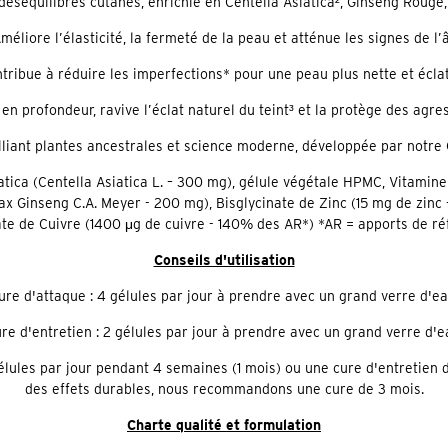
déséquilibres cutanés, enrichie en Centella Asiatica², Ginseng Rouge,
Améliore l’élasticité, la fermeté de la peau et atténue les signes de l’
ntribue à réduire les imperfections* pour une peau plus nette et écla
 en profondeur, ravive l’éclat naturel du teint³ et la protège des agre
lliant plantes ancestrales et science moderne, développée par notre 
siatica (Centella Asiatica L. – 300 mg), gélule végétale HPMC, Vitam
x Ginseng C.A. Meyer - 200 mg), Bisglycinate de Zinc (15 mg de zinc
te de Cuivre (1400 μg de cuivre - 140% des AR*) *AR = apports de ré
Conseils d'utilisation
ure d'attaque : 4 gélules par jour à prendre avec un grand verre d'ea
re d'entretien : 2 gélules par jour à prendre avec un grand verre d'e
élules par jour pendant 4 semaines (1 mois) ou une cure d'entretien 
des effets durables, nous recommandons une cure de 3 mois.
Charte qualité et formulation