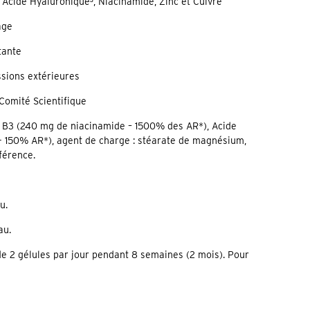
 Acide Hyaluronique³, Niacinamide, Zinc et Cuivre
âge
tante
ssions extérieures
Comité Scientifique
ine B3 (240 mg de niacinamide – 1500% des AR*), Acide
 - 150% AR*), agent de charge : stéarate de magnésium,
férence.
u.
au.
de 2 gélules par jour pendant 8 semaines (2 mois). Pour