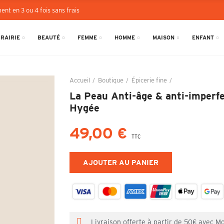
ent en 3 ou 4 fois sans frais
BRAIRIE
BEAUTÉ
FEMME
HOMME
MAISON
ENFANT
Accueil
Boutique
Épicerie fine
La Peau Anti-âge 
La Peau Anti-âge & anti-imperfe
Hygée
49,00 €
TTC
AJOUTER AU PANIER
Livraison offerte à partir de 50€ avec M