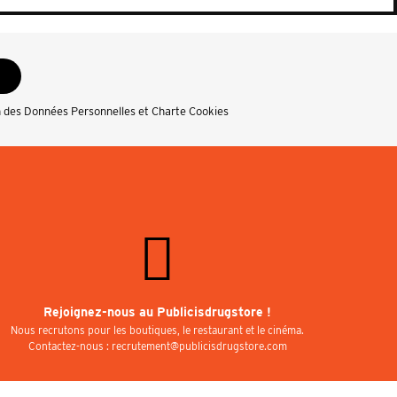
n des Données Personnelles et Charte Cookies
Rejoignez-nous au Publicisdrugstore !
Nous recrutons pour les boutiques, le restaurant et le cinéma.
Contactez-nous : recrutement@publicisdrugstore.com