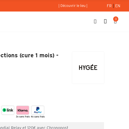
FR
|
EN
| Découvrir le lieu |
0
& anti-imperfections (cure 1 mois) - Hygée
ctions (cure 1 mois) -
ondial Relay et 120€ avec Chronopost