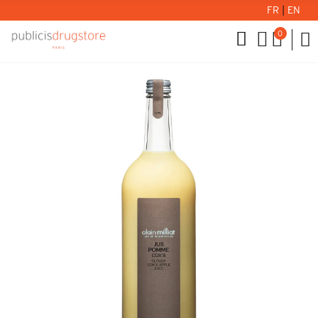
FR
|
EN
0