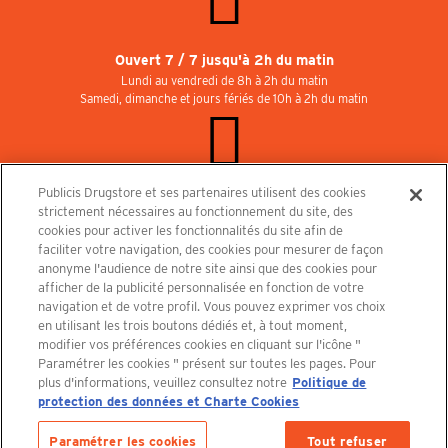
Ouvert 7 / 7 jusqu'à 2h du matin
Lundi au vendredi de 8h à 2h du matin
Samedi, dimanche et jours fériés de 10h à 2h du matin
Publicis Drugstore et ses partenaires utilisent des cookies
Rejoignez-nous au Publicisdrugstore !
strictement nécessaires au fonctionnement du site, des
Nous recrutons pour les boutiques, le restaurant et le cinéma. Contactez-nous :
cookies pour activer les fonctionnalités du site afin de
recrutement@publicisdrugstore.com
faciliter votre navigation, des cookies pour mesurer de façon
anonyme l'audience de notre site ainsi que des cookies pour
Conditions générales de vente
Mentions légales
afficher de la publicité personnalisée en fonction de votre
Politique de Protection des Données Personnelles et Charte
navigation et de votre profil. Vous pouvez exprimer vos choix
Cookies
en utilisant les trois boutons dédiés et, à tout moment,
modifier vos préférences cookies en cliquant sur l'icône "
Paramétrer les cookies " présent sur toutes les pages. Pour
plus d'informations, veuillez consultez notre
Politique de
protection des données et Charte Cookies
Découvrez le PUBLICISDRUGSTORE
Paramétrer les cookies
Tout refuser