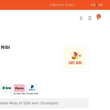
FR
|
EN
| Découvrir le lieu |
0
lu 200g - Café Nibi
 Nibi
ondial Relay et 120€ avec Chronopost