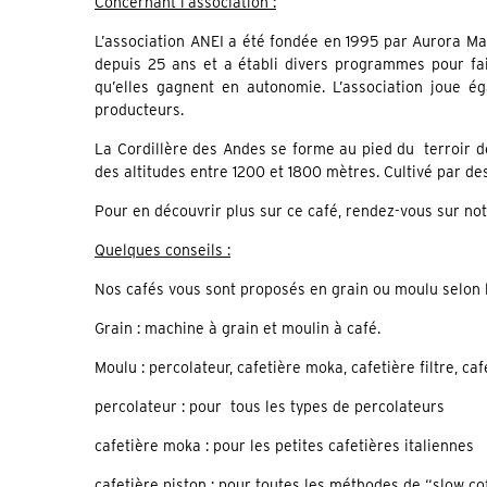
Concernant l’association :
L’association ANEI a été fondée en 1995 par Aurora Mar
depuis 25 ans et a établi divers programmes pour fa
qu’elles gagnent en autonomie. L’association joue é
producteurs.
La Cordillère des Andes se forme au pied du terroir de
des altitudes entre 1200 et 1800 mètres. Cultivé par de
Pour en découvrir plus sur ce café, rendez-vous sur no
Quelques conseils :
Nos cafés vous sont proposés en grain ou moulu selon 
Grain : machine à grain et moulin à café.
Moulu : percolateur, cafetière moka, cafetière filtre, caf
percolateur : pour tous les types de percolateurs
cafetière moka : pour les petites cafetières italiennes
cafetière piston : pour toutes les méthodes de “slow co