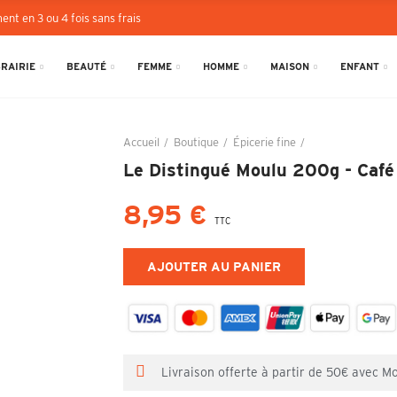
ent en 3 ou 4 fois sans frais
BRAIRIE
BEAUTÉ
FEMME
HOMME
MAISON
ENFANT
Accueil
Boutique
Épicerie fine
Le Distingué Mou
Le Distingué Moulu 200g - Café
8,95 €
TTC
AJOUTER AU PANIER
Livraison offerte à partir de 50€ avec M