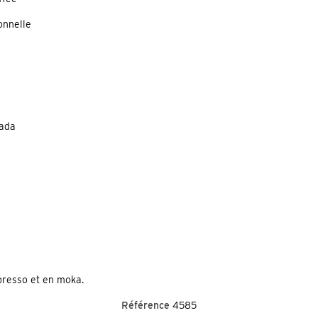
ionnelle
vada
resso et en moka.
Référence
4585