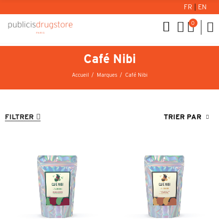
FR
|
EN
0
Café Nibi
Accueil
Marques
Café Nibi
FILTRER
TRIER PAR