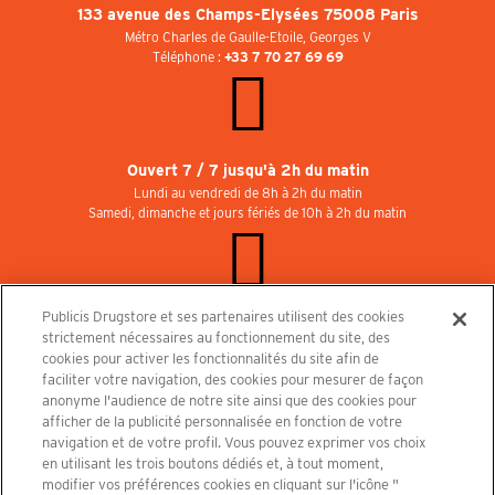
133 avenue des Champs-Elysées 75008 Paris
Métro Charles de Gaulle-Etoile, Georges V
Téléphone :
+33 7 70 27 69 69
Ouvert 7 / 7 jusqu'à 2h du matin
Lundi au vendredi de 8h à 2h du matin
Samedi, dimanche et jours fériés de 10h à 2h du matin
Publicis Drugstore et ses partenaires utilisent des cookies
Rejoignez-nous au Publicisdrugstore !
strictement nécessaires au fonctionnement du site, des
Nous recrutons pour les boutiques, le restaurant et le cinéma. Contactez-nous :
cookies pour activer les fonctionnalités du site afin de
recrutement@publicisdrugstore.com
faciliter votre navigation, des cookies pour mesurer de façon
anonyme l'audience de notre site ainsi que des cookies pour
Conditions générales de vente
Mentions légales
afficher de la publicité personnalisée en fonction de votre
Politique de Protection des Données Personnelles et Charte
navigation et de votre profil. Vous pouvez exprimer vos choix
Cookies
en utilisant les trois boutons dédiés et, à tout moment,
modifier vos préférences cookies en cliquant sur l'icône "