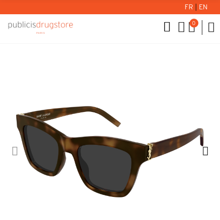
FR
|
EN
0