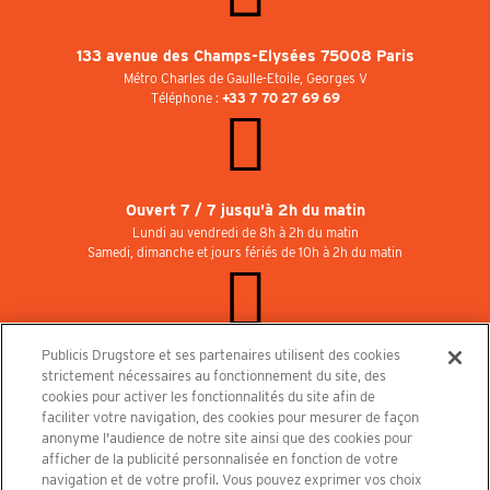
133 avenue des Champs-Elysées 75008 Paris
Métro Charles de Gaulle-Etoile, Georges V
Téléphone :
+33 7 70 27 69 69
Ouvert 7 / 7 jusqu'à 2h du matin
Lundi au vendredi de 8h à 2h du matin
Samedi, dimanche et jours fériés de 10h à 2h du matin
Publicis Drugstore et ses partenaires utilisent des cookies
Rejoignez-nous au Publicisdrugstore !
strictement nécessaires au fonctionnement du site, des
Nous recrutons pour les boutiques, le restaurant et le cinéma. Contactez-nous :
cookies pour activer les fonctionnalités du site afin de
recrutement@publicisdrugstore.com
faciliter votre navigation, des cookies pour mesurer de façon
anonyme l'audience de notre site ainsi que des cookies pour
Conditions générales de vente
Mentions légales
afficher de la publicité personnalisée en fonction de votre
Politique de Protection des Données Personnelles et Charte
navigation et de votre profil. Vous pouvez exprimer vos choix