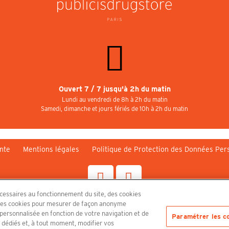
Ouvert 7 / 7 jusqu'à 2h du matin
Lundi au vendredi de 8h à 2h du matin
Samedi, dimanche et jours fériés de 10h à 2h du matin
nte
Mentions légales
Politique de Protection des Données Per
écessaires au fonctionnement du site, des cookies
n, des cookies pour mesurer de façon anonyme
Découvrez le PUBLICISDRUGSTORE
é personnalisée en fonction de votre navigation et de
Paramétrer les c
s dédiés et, à tout moment, modifier vos