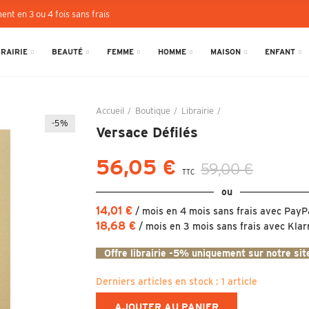
ent en 3 ou 4 fois sans frais
BRAIRIE
BEAUTÉ
FEMME
HOMME
MAISON
ENFANT
Accueil
Boutique
Librairie
Versace Défilés
-5%
Versace Défilés
56,05 €
59,00 €
TTC
ou
14,01 €
/ mois en 4 mois sans frais avec PayP
18,68 €
/ mois en 3 mois sans frais avec Klar
Offre librairie -5% uniquement sur notre si
Derniers articles en stock :
1 article
AJOUTER AU PANIER