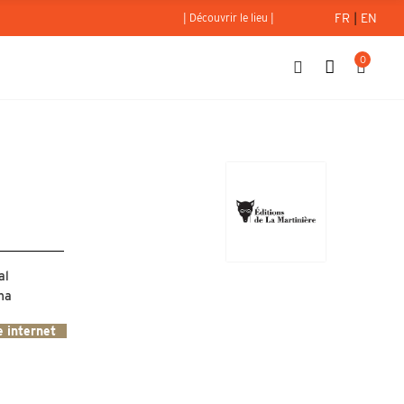
FR
|
EN
| Découvrir le lieu |
0
al
na
te internet