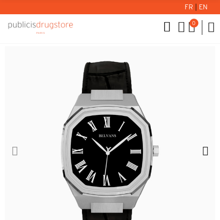
FR
|
EN
0