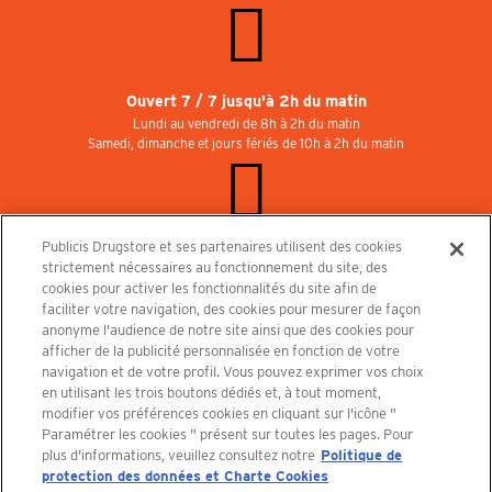
Ouvert 7 / 7 jusqu'à 2h du matin
Lundi au vendredi de 8h à 2h du matin
Samedi, dimanche et jours fériés de 10h à 2h du matin
Publicis Drugstore et ses partenaires utilisent des cookies
Rejoignez-nous au Publicisdrugstore !
strictement nécessaires au fonctionnement du site, des
Nous recrutons pour les boutiques, le restaurant et le cinéma. Contactez-nous :
cookies pour activer les fonctionnalités du site afin de
recrutement@publicisdrugstore.com
faciliter votre navigation, des cookies pour mesurer de façon
anonyme l'audience de notre site ainsi que des cookies pour
Conditions générales de vente
Mentions légales
afficher de la publicité personnalisée en fonction de votre
Politique de Protection des Données Personnelles et Charte
navigation et de votre profil. Vous pouvez exprimer vos choix
Cookies
en utilisant les trois boutons dédiés et, à tout moment,
modifier vos préférences cookies en cliquant sur l'icône "
Paramétrer les cookies " présent sur toutes les pages. Pour
plus d'informations, veuillez consultez notre
Politique de
protection des données et Charte Cookies