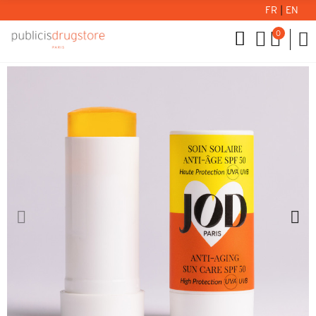
FR
|
EN
0