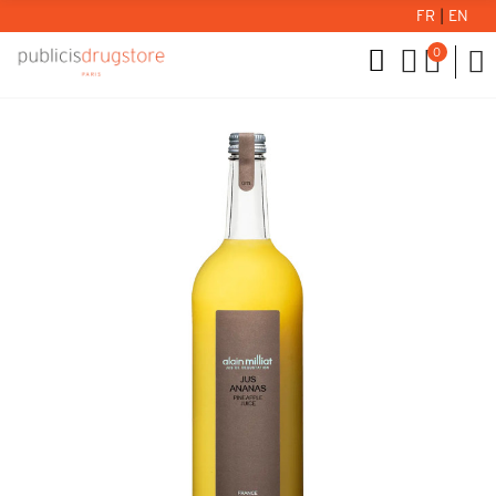
FR
|
EN
0