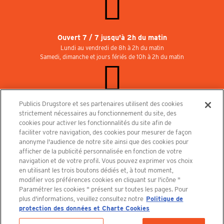
Ouvert 7 / 7 jusqu'à 2h du matin
Lundi au vendredi de 8h à 2h du matin
Samedi, dimanche et jours fériés de 10h à 2h du matin
Publicis Drugstore et ses partenaires utilisent des cookies
Rejoignez-nous au Publicisdrugstore !
strictement nécessaires au fonctionnement du site, des
Nous recrutons pour les boutiques, le restaurant et le cinéma. Contactez-nous :
cookies pour activer les fonctionnalités du site afin de
recrutement@publicisdrugstore.com
faciliter votre navigation, des cookies pour mesurer de façon
anonyme l'audience de notre site ainsi que des cookies pour
Conditions générales de vente
Mentions légales
afficher de la publicité personnalisée en fonction de votre
Politique de Protection des Données Personnelles et Charte
navigation et de votre profil. Vous pouvez exprimer vos choix
Cookies
en utilisant les trois boutons dédiés et, à tout moment,
modifier vos préférences cookies en cliquant sur l'icône "
Paramétrer les cookies " présent sur toutes les pages. Pour
plus d'informations, veuillez consultez notre
Politique de
protection des données et Charte Cookies
Découvrez le PUBLICISDRUGSTORE