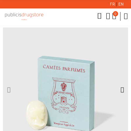
FR
|
EN
0