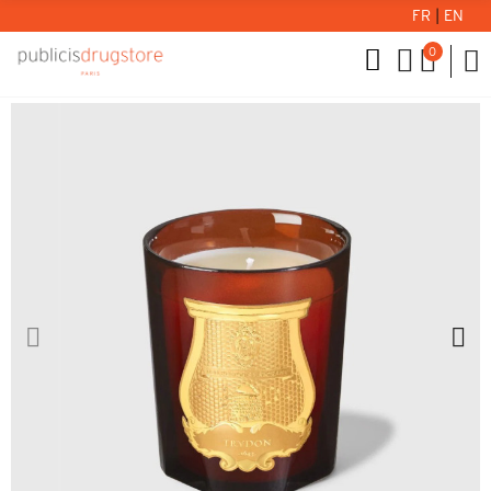
FR
|
EN
0