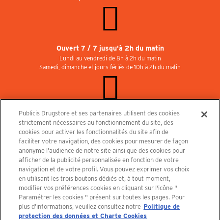
Ouvert 7 / 7 jusqu'à 2h du matin
Lundi au vendredi de 8h à 2h du matin
Samedi, dimanche et jours fériés de 10h à 2h du matin
Publicis Drugstore et ses partenaires utilisent des cookies
Rejoignez-nous au Publicisdrugstore !
strictement nécessaires au fonctionnement du site, des
Nous recrutons pour les boutiques, le restaurant et le cinéma. Contactez-nous :
cookies pour activer les fonctionnalités du site afin de
recrutement@publicisdrugstore.com
faciliter votre navigation, des cookies pour mesurer de façon
anonyme l'audience de notre site ainsi que des cookies pour
Conditions générales de vente
Mentions légales
afficher de la publicité personnalisée en fonction de votre
Politique de Protection des Données Personnelles et Charte
navigation et de votre profil. Vous pouvez exprimer vos choix
Cookies
en utilisant les trois boutons dédiés et, à tout moment,
modifier vos préférences cookies en cliquant sur l'icône "
Paramétrer les cookies " présent sur toutes les pages. Pour
plus d'informations, veuillez consultez notre
Politique de
protection des données et Charte Cookies